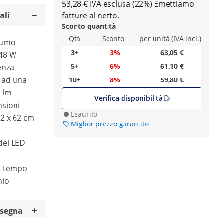
53,28 € IVA esclusa (22%)
Emettiamo
ali
fatture al netto.
Sconto quantità
Qtà
Sconto
per unità (IVA incl.)
sumo
3+
3%
63,05 €
 48 W
5+
6%
61,10 €
tenza
e ad una
10+
8%
59,80 €
0 lm
Verifica disponibilità
nsioni
Esaurito
62 x 62 cm
Miglior prezzo garantito
 dei LED
za tempo
nio
nsegna