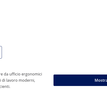
n una ricca emissione luminosa di 4.560 lm, che corrisponde ad
cellente diffusione della luce senza abbagliamento negativo
0 K (bianco neutro) o 6.000 K (bianco freddo). La massima lu
entazione realistica e naturale dei colori degli oggetti illum
ato bianco opaco. La durata particolarmente lunga dei LED f
 pannello può essere montato ovunque in modo semplice e velo
soli 1 cm
re da ufficio ergonomici
i di lavoro moderni,
Mostra
cienti.