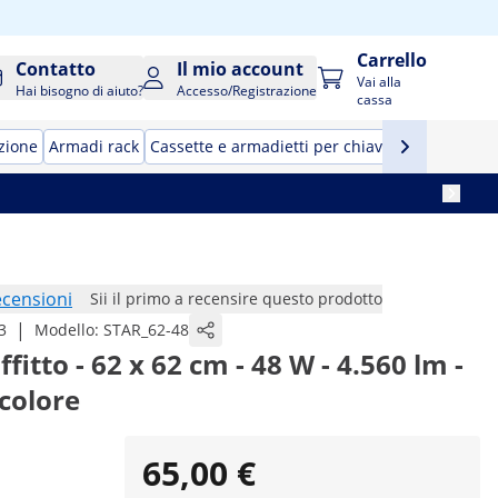
Carrello
Contatto
Il mio account
Vai alla
Hai bisogno di aiuto?
Accesso/Registrazione
cassa
zione
Armadi rack
Cassette e armadietti per chiavi
Tavolini port
ecensioni
Sii il primo a recensire questo prodotto
|
3
Modello:
STAR_62-48
fitto - 62 x 62 cm - 48 W - 4.560 lm -
colore
65,00 €