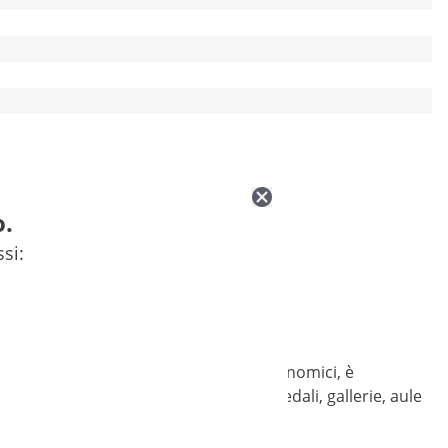
o.
ssi:
 vostro portafoglio. Con i suoi 48 W economici, è
erfetta per gli arredi da ufficio, ospedali, gallerie, aule