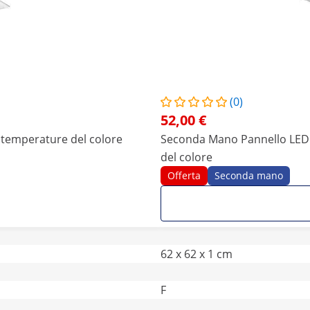
(0)
52,00 €
 3 temperature del colore
Seconda Mano Pannello LED da
del colore
Offerta
Seconda mano
62 x 62 x 1 cm
F