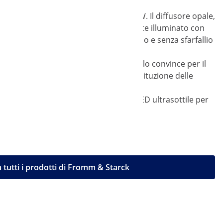
 un'efficienza luminosa di ben 95 lm/W. Il diffusore opale,
. L'ambiente circostante è uniformemente illuminato con
minosità si sviluppa in modo silenzioso e senza sfarfallio
inati. Inoltre, la lampada LED a pannello convince per il
ino a 50.000 h rende superflua la sostituzione delle
ce. Grazie al suo design, la luce a LED ultrasottile per
 tutti i prodotti di Fromm & Starck