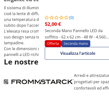
Il sistema di illuminazione a LED a quattro lati brilla co
cioè la lente di diffusione incorporata, garantisce un'ec
(0)
una temperatura del colore di 3.000 K (bianco caldo), 4.00
52,00 €
subito dopo l'accensione.
Seconda Mano Pannello LED da
L'elevata resa cromatica di ≥ 80 CRI garantisce una rappres
suo design senza tempo con una cornice in alluminio lacc
soffitto - 62 x 62 cm - 48 W - 4.560
lampadine.
lm - 3 temperature del colore
Offerta
Seconda mano
Con le dimensioni standard rettangolari di 62 x 62 cm, il
Visualizza l'articolo
pannelli a LED richiede una profondità di installazione di 
Le nostre marche
Arredi e attrezzatu
progettati per spaz
confortevoli ed effi