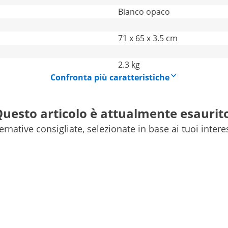
Bianco opaco
71 x 65 x 3.5 cm
2.3 kg
Confronta più caratteristiche
uesto articolo è attualmente esaurit
ernative consigliate, selezionate in base ai tuoi intere
ete benissimo
lla Fromm & Starck illumina le parti più buie e salva anche il
 ecologico e rispettoso dell'ambiente. La plafoniera a LED è p
rni arredati.
a a LED da incasso della Fromm & Starck