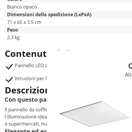
Bianco opaco
Dimensioni della spedizione (LxPxA)
71 x 65 x 3.5 cm
Peso
2.3 kg
Contenuto della consegna
Q
Pannello LED da soffitto STAR_62-48
Alt
Istruzioni per l'uso
Descrizione del prodotto
Con questo pannello da soffitto a LED vedr
Il pannello da soffitto a LED di alta qualità STAR_62-48 de
l'illuminazione ideale per tutti coloro che pensano in modo
e supermercati, ma anche per cucine domestiche o soggio
Elegante ed ecologico! L'economica lampad