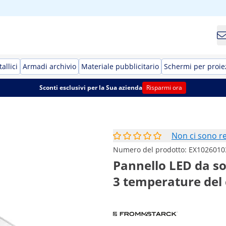
allici
Armadi archivio
Materiale pubblicitario
Schermi per proie
Sconti esclusivi per la Sua azienda
Risparmi ora
Non ci sono r
Numero del prodotto:
EX1026010
Pannello LED da sof
3 temperature del 