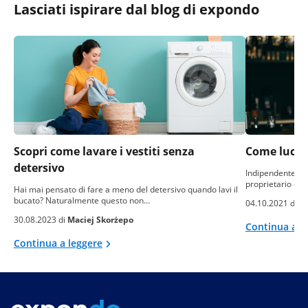
Lasciati ispirare dal blog di expondo
Scopri come lavare i vestiti senza
Come lucida
detersivo
Indipendentement
proprietario di 
Hai mai pensato di fare a meno del detersivo quando lavi il
bucato? Naturalmente questo non…
04.10.2021 di
Ma
30.08.2023 di
Maciej Skorżepo
Continua a l
Continua a leggere