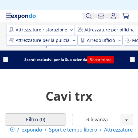
Attrezzature ristorazione
Attrezzature per officina
Attrezzature per la pulizia
Arredo ufficio
Mo
Sconti esclusivi per la Sua azienda
Risparmi ora
Cavi trx
Filtro (0)
/
expondo
/
Sport e tempo libero
/
Attrezzature s