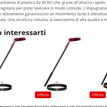
serbatoio di plastica da 40 litri che. grazie all'attacco rapid
i regolano per poter lavorare in modo comodo. L'impugnatu
dolcemente garantiscono un movimento facile e silenzioso s
zio. Una struttura robusta, la lavorazione di alta qualità e 
 interessarti
Offerta
Offerta
lescopica per lavaggio
Spazzola telescopica per lavaggio
Spazzola t