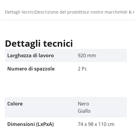
Dettagli tecnici
Descrizione del prodotto
Le nostre marche
Voti & 
Dettagli tecnici
Larghezza di lavoro
920 mm
Numero di spazzole
2 Pc
Colore
Nero
Giallo
Dimensioni (LxPxA)
74 x 98 x 110 cm