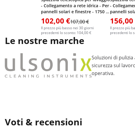
- Collegamento a rete idrica - Per
- Collegamen
pannelli solari e finestre - 1750 -
pannelli sola
7200 mm
8900 mm
102,00 €
156,00
107,00 €
Il prezzo più basso nei 30 giorni
Il prezzo più b
precedenti lo sconto: 104,00 €
precedenti lo 
Le nostre marche
Soluzioni di pulizi
sicurezza sul lavoro,
operativa.
Voti & recensioni