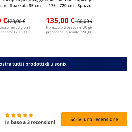
0 cm - Spazzola 35 cm
- 175 - 720 cm - Spazzola 35 cm
 €
135,00 €
164,0
123,00 €
150,00 €
 basso nei 30 giorni
Il prezzo più basso nei 30 giorni
Il prezzo p
 sconto: 123,00 €
precedenti lo sconto: 150,00 €
precedenti 
stra tutti i prodotti di ulsonix
5
Scrivi una recensione
In base a 3 recensioni