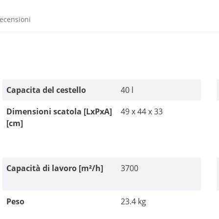
recensioni
Capacita del cestello
40 l
Dimensioni scatola [LxPxA]
49 x 44 x 33
[cm]
Capacità di lavoro [m²/h]
3700
Peso
23.4 kg