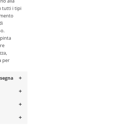
no alla
utti i tipi
amento
di
so.
spinta
ere
zza,
a per
nsegna