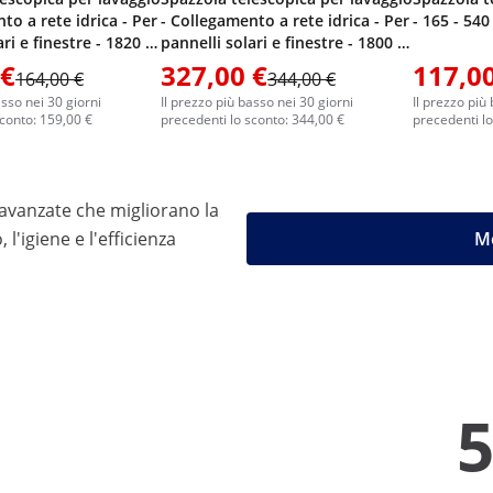
to a rete idrica - Per
- Collegamento a rete idrica - Per
- 165 - 54
ri e finestre - 1820 -
pannelli solari e finestre - 1800 -
9050 mm
 €
327,00 €
117,00
164,00 €
344,00 €
asso nei 30 giorni
Il prezzo più basso nei 30 giorni
Il prezzo più
sconto: 159,00 €
precedenti lo sconto: 344,00 €
precedenti lo
a avanzate che migliorano la
 l'igiene e l'efficienza
Mo