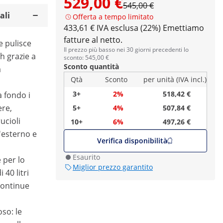
529,00 €
545,00 €
ali
Offerta a tempo limitato
433,61 € IVA esclusa (22%)
Emettiamo
fatture al netto.
ce pulisce
Il prezzo più basso nei 30 giorni precedenti lo
h grazie a
sconto: 545,00 €
Sconto quantità
a
Qtà
Sconto
per unità (IVA incl.)
3+
2%
518,42 €
a fondo i
ere,
5+
4%
507,84 €
ucioli
10+
6%
497,26 €
l'esterno e
Verifica disponibilità
Esaurito
 per lo
Miglior prezzo garantito
40 litri
continue
so: le