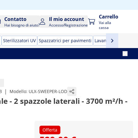
Carrello
Contatto
Il mio account
Vai alla
Hai bisogno di aiuto?
Accesso/Registrazione
cassa
Sterilizzatori UV
Spazzatrici per pavimenti
Lavandini portatili
P
|
3
Modello:
ULX-SWEEPER-LOD
 - 2 spazzole laterali - 3700 m²/h -
Offerta