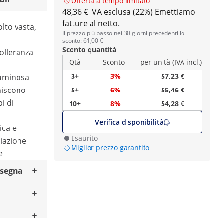
Offerta a tempo limitato
48,36 € IVA esclusa (22%)
Emettiamo
fatture al netto.
lto vasta,
Il prezzo più basso nei 30 giorni precedenti lo
sconto: 61,00 €
Sconto quantità
tolleranza
Qtà
Sconto
per unità (IVA incl.)
3+
3%
57,23 €
luminosa
niscono
5+
6%
55,46 €
pi di
10+
8%
54,28 €
Verifica disponibilità
ca e
Esaurito
iazione
Miglior prezzo garantito
e
nsegna