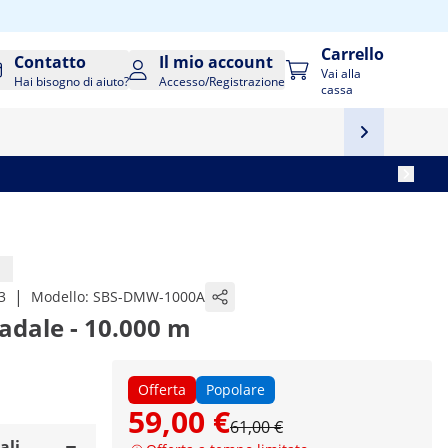
Carrello
Contatto
Il mio account
Vai alla
Hai bisogno di aiuto?
Accesso/Registrazione
cassa
|
3
Modello:
SBS-DMW-1000A
radale - 10.000 m
Offerta
Popolare
59,00 €
61,00 €
ali