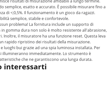
isce risultati di misurazione affidabili a lungo termine.
o semplice, esatto e accurato. È possibile misurare fino a
nza di <;0,5%. Il funzionamento è un gioco da ragazzi.
ità semplice, stabile e confortevole.
sun problema! La fornitura include un supporto di
ita in gomma dura non solo è molto resistente all'abrasione,
i. Inoltre, il misuratore ha una funzione reset. Questa leva
 rapido ripristino dei risultati della misurazione.
e e luoghi bui grazie ad una spia luminosa installata. Per
e si illumineranno immediatamente. Lo strumento è
aratteristiche che ne garantiscono una lunga durata.
 interessarti