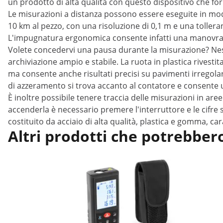
un prodotto di alta qualità con questo dispositivo che forn
Le misurazioni a distanza possono essere eseguite in mod
10 km al pezzo, con una risoluzione di 0,1 m e una tollera
L'impugnatura ergonomica consente infatti una manovrabil
Volete concedervi una pausa durante la misurazione? Nes
archiviazione ampio e stabile. La ruota in plastica rivest
ma consente anche risultati precisi su pavimenti irregolar
di azzeramento si trova accanto al contatore e consente un
È inoltre possibile tenere traccia delle misurazioni in are
accenderla è necessario premere l'interruttore e le cifr
costituito da acciaio di alta qualità, plastica e gomma, c
Altri prodotti che potrebbero