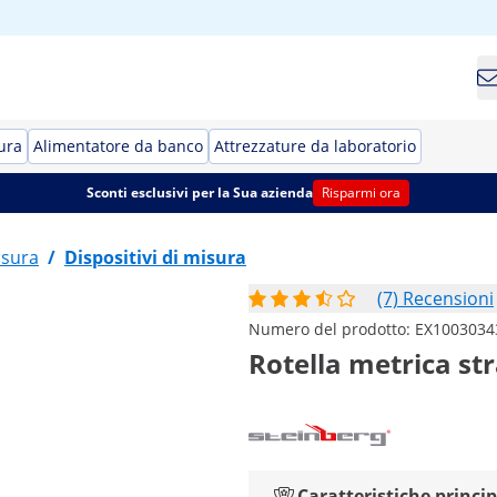
ura
Alimentatore da banco
Attrezzature da laboratorio
Sconti esclusivi per la Sua azienda
Risparmi ora
isura
/
Dispositivi di misura
(7) Recensioni
Numero del prodotto:
EX1003034
Rotella metrica st
Caratteristiche princip