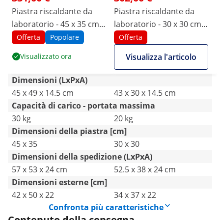
Piastra riscaldante da
Piastra riscaldante da
laboratorio - 45 x 35 cm -
laboratorio - 30 x 30 cm -
Fino a 350 °C - 30 kg
Fino a 350 °C - 20 kg
Offerta
Popolare
Offerta
Visualizzato ora
Visualizza l'articolo
Dimensioni (LxPxA)
45 x 49 x 14.5 cm
43 x 30 x 14.5 cm
Capacità di carico - portata massima
30 kg
20 kg
Dimensioni della piastra [cm]
45 x 35
30 x 30
Dimensioni della spedizione (LxPxA)
57 x 53 x 24 cm
52.5 x 38 x 24 cm
Dimensioni esterne [cm]
42 x 50 x 22
34 x 37 x 22
Confronta più caratteristiche
Contenuto della consegna