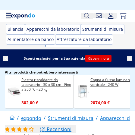
Bilancia
Apparecchi da laboratorio
Strumenti di misura
Alimentatore da banco
Attrezzature da laboratorio
Sconti esclusivi per la Sua azienda
Risparmi ora
Altri prodotti che potrebbero interessarti
Piastra riscaldante da
Cappa a flusso laminare
laboratorio - 30 x 30 cm - Fino
verticale - 240 W
a 350 °C - 20 kg
302,00 €
2074,00 €
/
expondo
/
Strumenti di misura
/
Apparecchi da 
(2) Recensioni