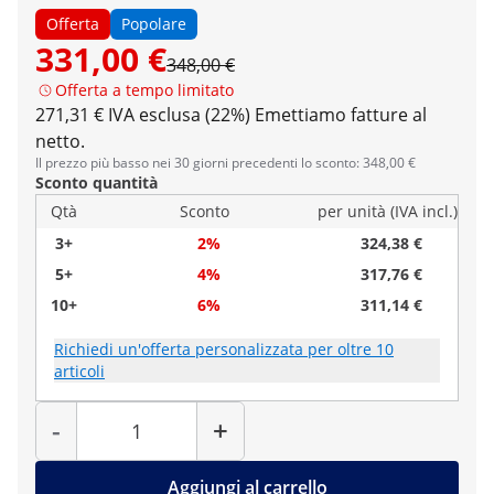
Offerta
Popolare
331,00 €
348,00 €
Offerta a tempo limitato
271,31 € IVA esclusa (22%)
Emettiamo fatture al
netto.
Il prezzo più basso nei 30 giorni precedenti lo sconto: 348,00 €
Sconto quantità
Qtà
Sconto
per unità (IVA incl.)
3+
2%
324,38 €
5+
4%
317,76 €
10+
6%
311,14 €
Richiedi un'offerta personalizzata per oltre 10
articoli
Quantità
-
+
Aggiungi al carrello