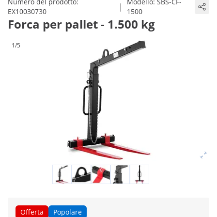
Numero del prodotto:
Modello:
SBS-CF-
|
EX10030730
1500
Forca per pallet - 1.500 kg
1/5
Offerta
Popolare