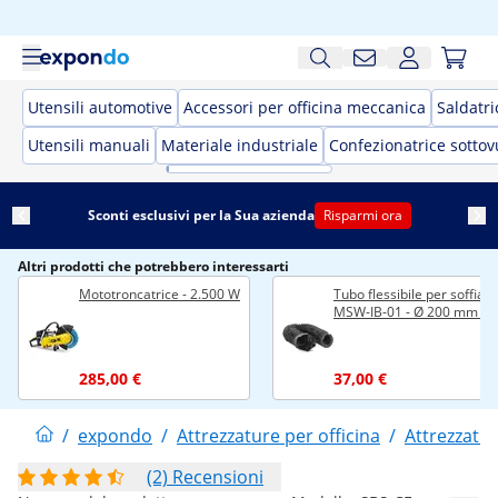
Utensili automotive
Accessori per officina meccanica
Saldatri
Utensili manuali
Materiale industriale
Confezionatrice sotto
Sconti esclusivi per la Sua azienda
Risparmi ora
Altri prodotti che potrebbero interessarti
Mototroncatrice - 2.500 W
Tubo flessibile per soffiat
MSW-IB-01 - Ø 200 mm - 
285,00 €
37,00 €
/
expondo
/
Attrezzature per officina
/
Attrezzatur
(2) Recensioni