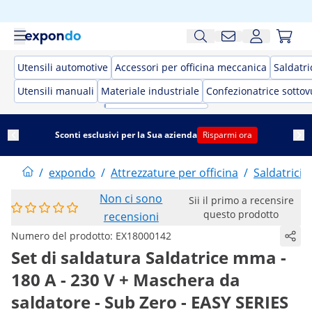
Utensili automotive
Accessori per officina meccanica
Saldatri
Utensili manuali
Materiale industriale
Confezionatrice sotto
Sconti esclusivi per la Sua azienda
Risparmi ora
/
expondo
/
Attrezzature per officina
/
Saldatrici 
Non ci sono
Sii il primo a recensire
questo prodotto
recensioni
Numero del prodotto:
EX18000142
Set di saldatura Saldatrice mma -
180 A - 230 V + Maschera da
saldatore - Sub Zero - EASY SERIES