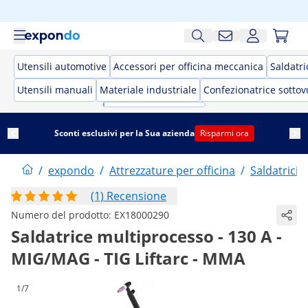
Utensili automotive
Accessori per officina meccanica
Saldatri
Utensili manuali
Materiale industriale
Confezionatrice sotto
Sconti esclusivi per la Sua azienda
Risparmi ora
/
expondo
/
Attrezzature per officina
/
Saldatrici 
(1) Recensione
Numero del prodotto:
EX18000290
Saldatrice multiprocesso - 130 A -
MIG/MAG - TIG Liftarc - MMA
1/7