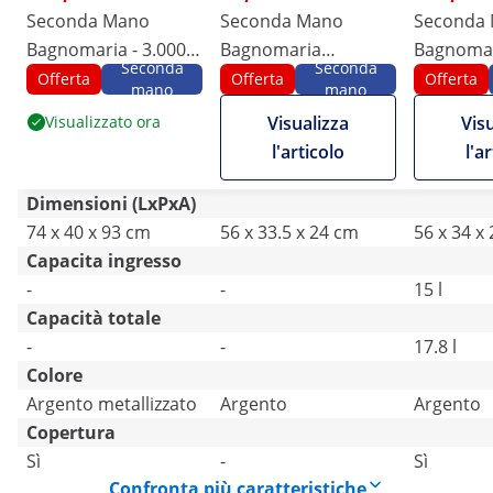
Seconda Mano
Seconda Mano
Seconda
Bagnomaria - 3.000
Bagnomaria
Bagnomari
Seconda
Seconda
W - GN 1/2 - GN 1/3 -
professionale - 600
2 GN 1/2 
Offerta
Offerta
Offerta
mano
mano
Rubinetto - Unità
W - GN 1/1 - Senza
di scarico
Visualizzato ora
Visualizza
Vis
base (40 x 73 cm) -
contenitore -
l'articolo
l'a
Royal Catering
Rubinetto di scarico
Dimensioni (LxPxA)
74 x 40 x 93 cm
56 x 33.5 x 24 cm
56 x 34 x
Capacita ingresso
-
-
15 l
Capacità totale
-
-
17.8 l
Colore
Argento metallizzato
Argento
Argento
Copertura
Sì
-
Sì
Confronta più caratteristiche