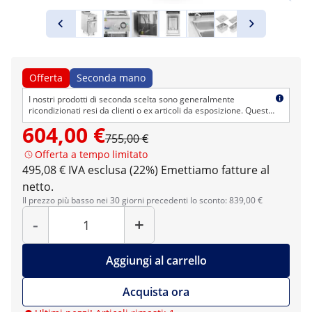
Offerta
Seconda mano
I nostri prodotti di seconda scelta sono generalmente
ricondizionati resi da clienti o ex articoli da esposizione. Questi
articoli possono presentare difetti estetici ma sono
604,00 €
tecnicamente impeccabili. Come di consueto, offriamo il diritto
755,00 €
di reso e la garanzia.
Offerta a tempo limitato
495,08 € IVA esclusa (22%)
Emettiamo fatture al
netto.
Il prezzo più basso nei 30 giorni precedenti lo sconto: 839,00 €
Quantità
-
+
Aggiungi al carrello
Acquista ora