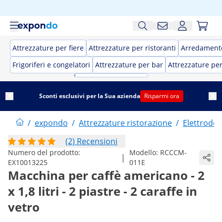
Attrezzature per fiere
Attrezzature per ristoranti
Arredamento
Frigoriferi e congelatori
Attrezzature per bar
Attrezzature pe
Sconti esclusivi per la Sua azienda
Risparmi ora
/
expondo
/
Attrezzature ristorazione
/
Elettrodom
(2) Recensioni
Numero del prodotto:
Modello:
RCCCM-
|
EX10013225
011E
Macchina per caffè americano - 2
x 1,8 litri - 2 piastre - 2 caraffe in
vetro