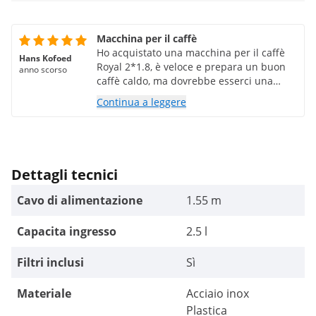
Macchina per il caffè
Ho acquistato una macchina per il caffè
Hans Kofoed
Royal 2*1.8, è veloce e prepara un buon
anno scorso
caffè caldo, ma dovrebbe esserci una
fermata in modo da poter prendere la
Continua a leggere
caraffa prima che finisca di gocciolare.
Dettagli tecnici
Cavo di alimentazione
1.55 m
Capacita ingresso
2.5 l
Filtri inclusi
Sì
Materiale
Acciaio inox
Plastica