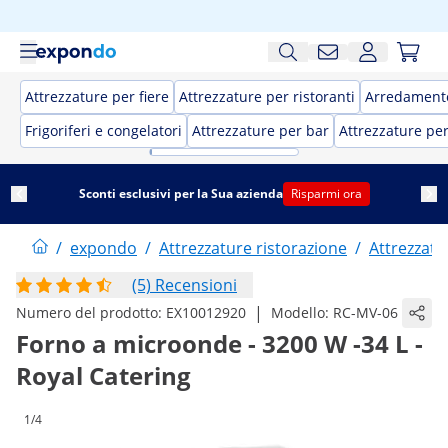
Attrezzature per fiere
Attrezzature per ristoranti
Arredamento
Frigoriferi e congelatori
Attrezzature per bar
Attrezzature pe
Sconti esclusivi per la Sua azienda
Risparmi ora
/
expondo
/
Attrezzature ristorazione
/
Attrezzatu
(5) Recensioni
|
Numero del prodotto:
EX10012920
Modello:
RC-MV-06
Forno a microonde - 3200 W -34 L -
Royal Catering
1/4