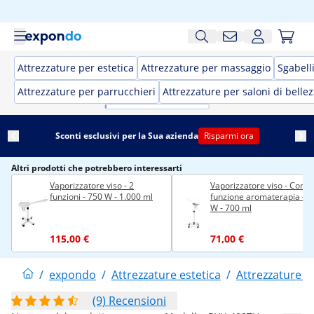
Attrezzature per estetica
Attrezzature per massaggio
Sgabell
Attrezzature per parrucchieri
Attrezzature per saloni di belle
Sconti esclusivi per la Sua azienda
Risparmi ora
Altri prodotti che potrebbero interessarti
Vaporizzatore viso - 2
Vaporizzatore viso - Con
funzioni - 750 W - 1.000 ml
funzione aromaterapia - 7
W - 700 ml
115,00 €
71,00 €
/
expondo
/
Attrezzature estetica
/
Attrezzature p
(9) Recensioni