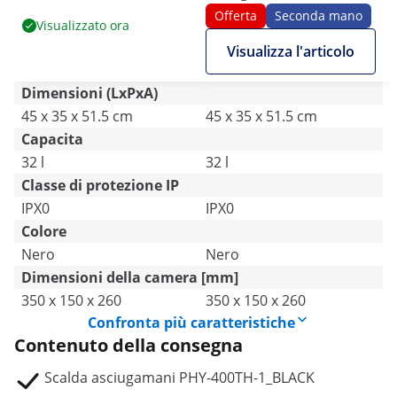
450 W - 32 L
sterilizzazione UV - 70 °C -
Offerta
Seconda mano
Visualizzato ora
450 W - 32 L
Visualizza l'articolo
Dimensioni (LxPxA)
45 x 35 x 51.5 cm
45 x 35 x 51.5 cm
Capacita
32 l
32 l
Classe di protezione IP
IPX0
IPX0
Colore
Nero
Nero
Dimensioni della camera [mm]
350 x 150 x 260
350 x 150 x 260
Confronta più caratteristiche
Contenuto della consegna
Scalda asciugamani PHY-400TH-1_BLACK