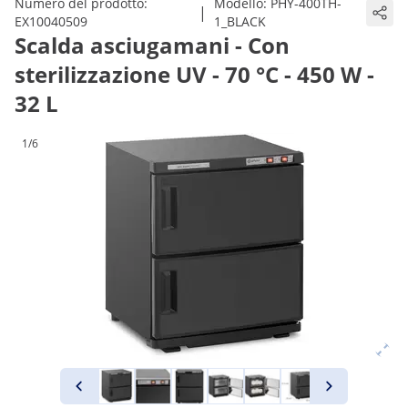
Numero del prodotto:
Modello:
PHY-400TH-
|
EX10040509
1_BLACK
Scalda asciugamani - Con
sterilizzazione UV - 70 °C - 450 W -
32 L
1/6