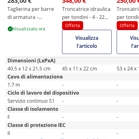
283,00 €
348,00 €
250,00 
Taglierina per barre
Troncatrice idraulica
Troncatri
di armatura -
per tondini - 4 - 22
per tondin
Elettroidraulica -
mm - 25 t
mm - 19 t
Offerta
Offerta
Visualizzato ora
1200 W - Da 4 a 20
Visualizza
Vis
mm
l'articolo
l'a
Dimensioni (LxPxA)
40.5 x 12 x 21.5 cm
45 x 11 x 22 cm
53 x 24 x
Cavo di alimentazione
1.7 m
-
-
Ciclo di lavoro del dispositivo
Servizio continuo S1
-
-
Classe di isolamento
F
-
-
Classe di protezione IEC
II
-
-