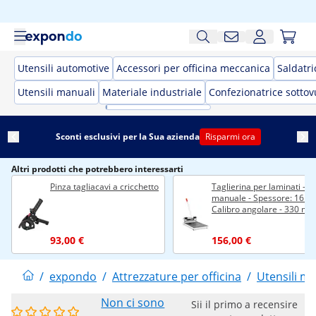
Utensili automotive
Accessori per officina meccanica
Saldatri
Utensili manuali
Materiale industriale
Confezionatrice sotto
Sconti esclusivi per la Sua azienda
Risparmi ora
Altri prodotti che potrebbero interessarti
Pinza tagliacavi a cricchetto
Taglierina per laminati -
manuale - Spessore: 16 m
Calibro angolare - 330 m
93,00 €
156,00 €
/
expondo
/
Attrezzature per officina
/
Utensili ma
Non ci sono
Sii il primo a recensire