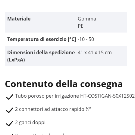
Materiale
Gomma
PE
Temperatura di esercizio [°C]
-10 - 50
Dimensioni della spedizione
41 x 41 x 15 cm
(LxPxA)
Contenuto della consegna
Tubo poroso per irrigazione HT-COSTIGAN-50X12S02
2 connettori ad attacco rapido ½“
2 ganci doppi