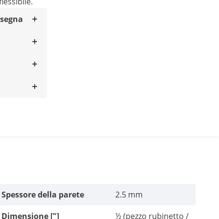
essibile.
nsegna
Spessore della parete
2.5 mm
Dimensione ["]
½ (pezzo rubinetto /