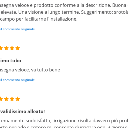
segna veloce e prodotto conforme alla descrizione. Buona q
 elevate. Una visione a lungo termine. Suggerimento: srotol
 campo per facilitarne l'installazione.
 il commento originale
timo tubo
segna veloce, va tutto bene
 il commento originale
validissimo alleato!
remamente soddisfatto,l irrigazione risulta davvero più pro
sto periodo siccitoso mi consente di irrigare ogni 3 giorni,s