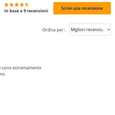
8
Scrivi una recensione
In base a 9 recensioni
Sort reviews
Ordina per :
 ne sono estremamente
mo.