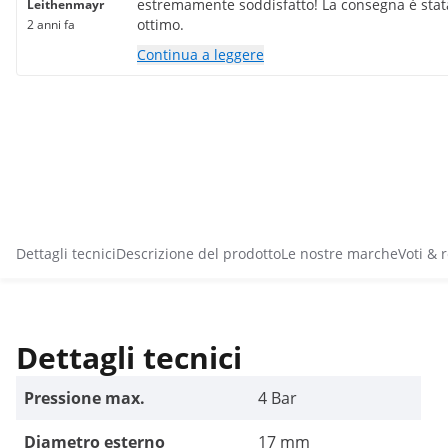
estremamente soddisfatto! La consegna è stata
Leithenmayr
ottimo.
2 anni fa
Continua a leggere
Dettagli tecnici
Descrizione del prodotto
Le nostre marche
Voti & 
Dettagli tecnici
Pressione max.
4 Bar
Diametro esterno
17 mm