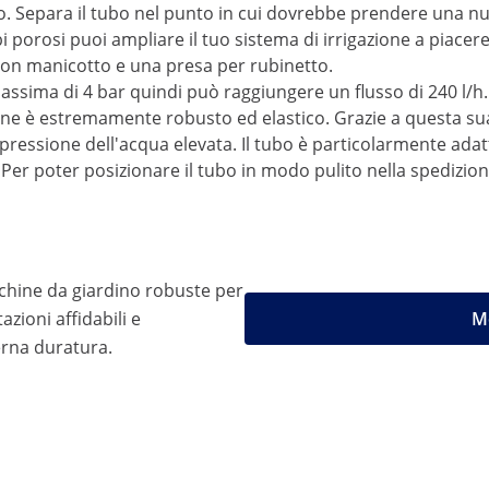
o. Separa il tubo nel punto in cui dovrebbe prendere una nu
porosi puoi ampliare il tuo sistema di irrigazione a piacere.
 con manicotto e una presa per rubinetto.
ssima di 4 bar quindi può raggiungere un flusso di 240 l/h. 
ilene è estremamente robusto ed elastico. Grazie a questa sua
ssione dell'acqua elevata. Il tubo è particolarmente adatto 
i. Per poter posizionare il tubo in modo pulito nella spedizio
chine da giardino robuste per
zioni affidabili e
Mo
rna duratura.