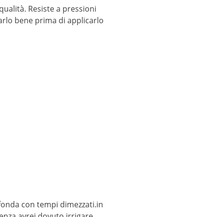
ualità. Resiste a pressioni
arlo bene prima di applicarlo
fonda con tempi dimezzati.in
enza avrei dovuto irrigare