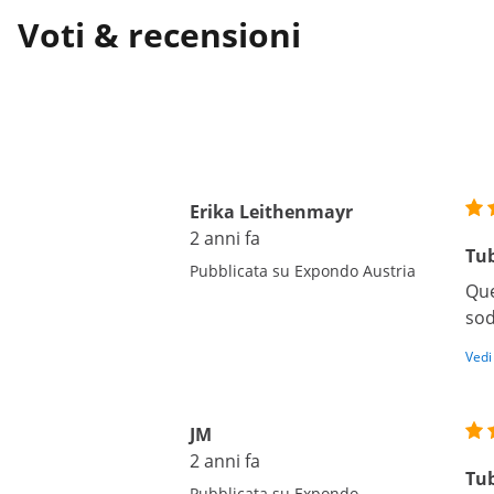
Voti & recensioni
Erika Leithenmayr
2 anni fa
Tub
Pubblicata su Expondo Austria
Que
sod
Vedi
JM
2 anni fa
Tub
Pubblicata su Expondo