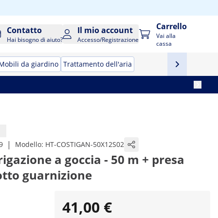
Carrello
Contatto
Il mio account
Vai alla
Hai bisogno di aiuto?
Accesso/Registrazione
cassa
Mobili da giardino
Trattamento dell'aria
|
9
Modello:
HT-COSTIGAN-50X12S02
rigazione a goccia - 50 m + presa
otto guarnizione
41,00 €