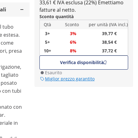
33,61 € IVA esclusa (22%)
Emettiamo
ali
fatture al netto.
Sconto quantità
Qtà
Sconto
per unità (IVA incl.)
l tubo
3+
3%
39,77 €
ne estesa.
5+
6%
38,54 €
: come
ori, presa
10+
8%
37,72 €
Verifica disponibilità
rrigazione,
Esaurito
tagliato
Miglior prezzo garantito
, posato
 con tubi
ionato con
ar.
eriale in