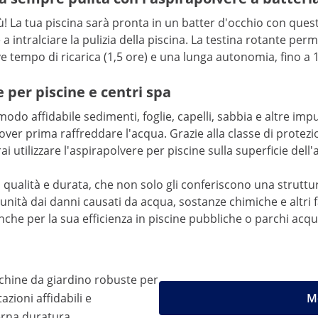
ù! La tua piscina sarà pronta in un batter d'occhio con quest
tralciare la pulizia della piscina. La testina rotante permett
 tempo di ricarica (1,5 ore) e una lunga autonomia, fino a 
e per piscine e centri spa
do affidabile sedimenti, foglie, capelli, sabbia e altre impu
ver prima raffreddare l'acqua. Grazie alla classe di protezion
rai utilizzare l'aspirapolvere per piscine sulla superficie de
 alta qualità e durata, che non solo gli conferiscono una str
unità dai danni causati da acqua, sostanze chimiche e altri 
anche per la sua efficienza in piscine pubbliche o parchi acqua
chine da giardino robuste per
zioni affidabili e
Mo
rna duratura.