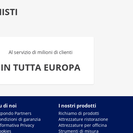
ISTI
Al servizio di milioni di clienti
IN TUTTA EUROPA
u di noi
I nostri prodotti
xpondo Partners
Richiamo di prodotti
ondizioni di garanzia
Attrezzature ristorazione
nformativa Privacy
Attrezzature per officina
ookies
Strumenti di misura