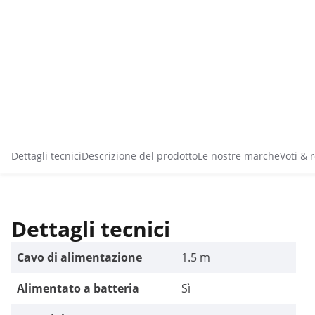
Dettagli tecnici
Descrizione del prodotto
Le nostre marche
Voti & 
Dettagli tecnici
Cavo di alimentazione
1.5 m
Alimentato a batteria
Sì