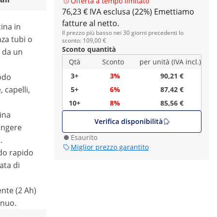
Offerta a tempo limitato
76,23 € IVA esclusa (22%)
Emettiamo
fatture al netto.
cina in
Il prezzo più basso nei 30 giorni precedenti lo
za tubi o
sconto: 109,00 €
Sconto quantità
 da un
Qtà
Sconto
per unità (IVA incl.)
3+
3%
90,21 €
odo
, capelli,
5+
6%
87,42 €
10+
8%
85,56 €
tina
Verifica disponibilità
ungere
Esaurito
.
Miglior prezzo garantito
do rapido
ata di
nte (2 Ah)
inuo.