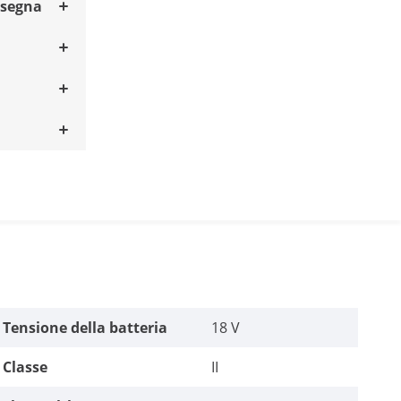
nsegna
Tensione della batteria
18 V
Classe
II