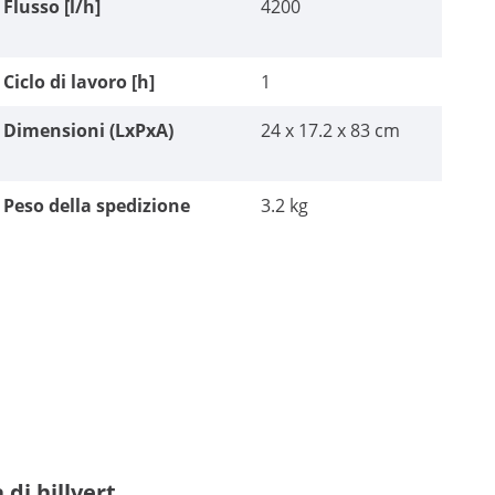
Flusso [l/h]
4200
Ciclo di lavoro [h]
1
Dimensioni (LxPxA)
24 x 17.2 x 83 cm
Peso della spedizione
3.2 kg
 di hillvert