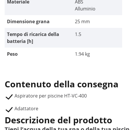
Materiale
ABS
Alluminio
Dimensione grana
25 mm
Tempo di ricarica della
1.5
batteria [h]
Peso
1.94 kg
Contenuto della consegna
Aspiratore per piscine HT-VC-400
Adattatore
Descrizione del prodotto
Tieni l’acqua della tua spa o della tua pisci