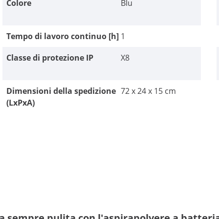
Colore
Blu
Tempo di lavoro continuo [h]
1
Classe di protezione IP
X8
Dimensioni della spedizione
72 x 24 x 15 cm
(LxPxA)
na sempre pulita con l'aspirapolvere a batteria