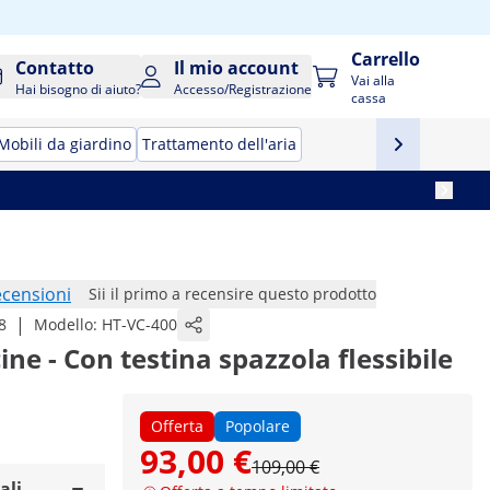
Carrello
Contatto
Il mio account
Vai alla
Hai bisogno di aiuto?
Accesso/Registrazione
cassa
Mobili da giardino
Trattamento dell'aria
ecensioni
Sii il primo a recensire questo prodotto
|
8
Modello:
HT-VC-400
ine - Con testina spazzola flessibile
Offerta
Popolare
93,00 €
109,00 €
ali