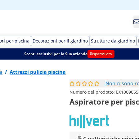
ori per piscina
Decorazioni per il giardino
Strutture da giardino
Sconti esclusivi per la Sua azienda
Risparmi ora
na
/
Attrezzi pulizia piscina
Non ci sono r
Numero del prodotto:
EX1009055
Aspiratore per pisc
Caratteristiche princip