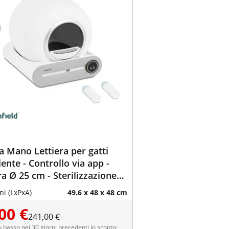
 Mano Lettiera per gatti
ente - Controllo via app -
a Ø 25 cm - Sterilizzazione
i (LxPxA)
49.6 x 48 x 48 cm
00 €
241,00 €
ù basso nei 30 giorni precedenti lo sconto: