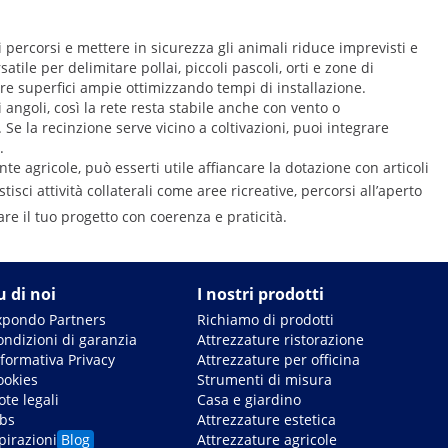
 percorsi e mettere in sicurezza gli animali riduce imprevisti e
le per delimitare pollai, piccoli pascoli, orti e zone di
re superfici ampie ottimizzando tempi di installazione.
 angoli, così la rete resta stabile anche con vento o
. Se la recinzione serve vicino a coltivazioni, puoi integrare
.
e agricole, può esserti utile affiancare la dotazione con articoli
stisci attività collaterali come aree ricreative, percorsi all’aperto
are il tuo progetto con coerenza e praticità.
u di noi
I nostri prodotti
xpondo Partners
Richiamo di prodotti
ondizioni di garanzia
Attrezzature ristorazione
nformativa Privacy
Attrezzature per officina
ookies
Strumenti di misura
te legali
Casa e giardino
obs
Attrezzature estetica
pirazioni
Blog
Attrezzature agricole