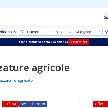
officina
Strumenti di misura
Casa e giardino
Sconti esclusivi per la Sua azienda
Risparmi ora
ature agricole
zzature agricole
Offerta
Seconda mano
Offerta