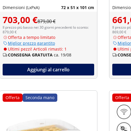
Dimensioni (LxPxA)
72 x 51 x 101 cm
Dimension
703,00 €
661,
879,00 €
Il prezzo più basso nei 30 giorni precedenti lo sconto:
Il prezzo pi
879,00 €
869,00 €
Offerta a tempo limitato
Offert
Miglior prezzo garantito
Miglio
Ultimi pezzi! Articoli rimasti: 1
Ultimi 
CONSEGNA GRATUITA
ca. 19/08
CONSE
Aggiungi al carrello
Offerta
Seconda mano
Offerta