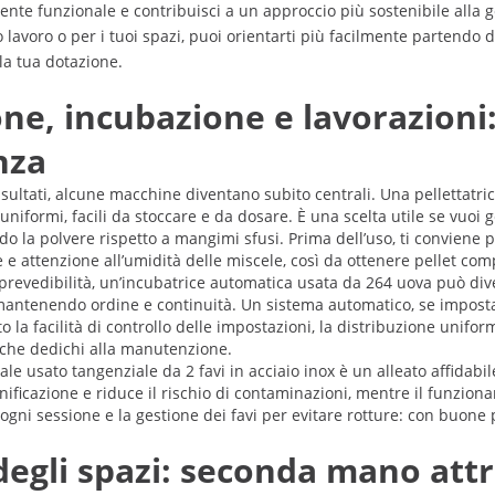
ente funzionale e contribuisci a un approccio più sostenibile alla ge
tuo lavoro o per i tuoi spazi, puoi orientarti più facilmente partend
la tua dotazione.
one, incubazione e lavorazion
nza
ultati, alcune macchine diventano subito centrali. Una pellettatric
niformi, facili da stoccare e da dosare. È una scelta utile se vuoi 
ndo la polvere rispetto a mangimi sfusi. Prima dell’uso, ti conviene 
e e attenzione all’umidità delle miscele, così da ottenere pellet comp
 prevedibilità, un’incubatrice automatica usata da 264 uova può div
antenendo ordine e continuità. Un sistema automatico, se impostato 
o la facilità di controllo delle impostazioni, la distribuzione uniform
o che dedichi alla manutenzione.
le usato tangenziale da 2 favi in acciaio inox è un alleato affidabi
a sanificazione e riduce il rischio di contaminazioni, mentre il funzio
o ogni sessione e la gestione dei favi per evitare rotture: con buone 
degli spazi: seconda mano attr