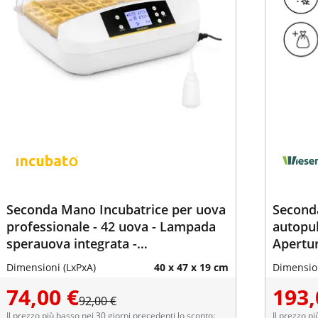
Seconda Mano Incubatrice per uova
Seconda
professionale - 42 uova - Lampada
autopul
sperauova integrata -
Apertur
Completamente automatica
plasma
Dimensioni (LxPxA)
40 x 47 x 19 cm
Dimension
74,00 €
193,
92,00 €
Il prezzo più basso nei 30 giorni precedenti lo sconto:
Il prezzo pi