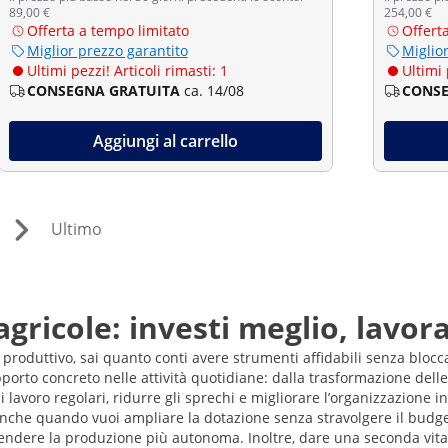
89,00 €
254,00 €
Offerta a tempo limitato
Offert
Miglior prezzo garantito
Miglio
Ultimi pezzi! Articoli rimasti: 1
Ultimi 
CONSEGNA GRATUITA
ca. 14/08
CONSE
Aggiungi al carrello
Ultimo
ricole: investi meglio, lavor
 produttivo, sai quanto conti avere strumenti affidabili senza bloc
porto concreto nelle attività quotidiane: dalla trasformazione delle
i lavoro regolari, ridurre gli sprechi e migliorare l’organizzazione in
 anche quando vuoi ampliare la dotazione senza stravolgere il bud
endere la produzione più autonoma. Inoltre, dare una seconda vita 