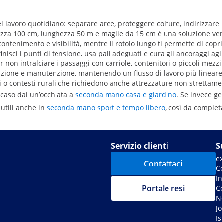
l lavoro quotidiano: separare aree, proteggere colture, indirizzare i
zza 100 cm, lunghezza 50 m e maglie da 15 cm è una soluzione versati
tenimento e visibilità, mentre il rotolo lungo ti permette di copri
isci i punti di tensione, usa pali adeguati e cura gli ancoraggi agli
r non intralciare i passaggi con carriole, contenitori o piccoli mezzi
rigazione e manutenzione, mantenendo un flusso di lavoro più lineare
 o contesti rurali che richiedono anche attrezzature non strettament
 caso dai un’occhiata a
seconda mano casa e giardino
. Se invece ge
 utili anche in
seconda mano sport e tempo libero
, così da complet
Servizio clienti
S
e
Contattaci
C
I
Portale resi
C
No
J
Is