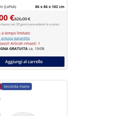
i (LxPxA)
86 x 86 x 102 cm
00 €
826,00 €
ù basso nei 30 giorni precedenti lo sconto:
a a tempo limitato
r prezzo garantito
pezzi! Articoli rimasti: 1
GNA GRATUITA
ca. 19/08
Aggiungi al carrello
Seconda mano