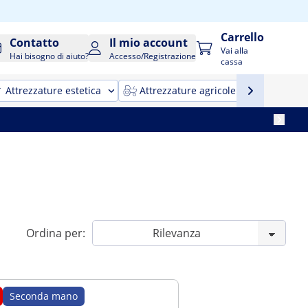
Carrello
Contatto
Il mio account
Vai alla
Hai bisogno di aiuto?
Accesso/Registrazione
cassa
Attrezzature estetica
Attrezzature agricole
Attrezz
Ordina per:
Seconda mano