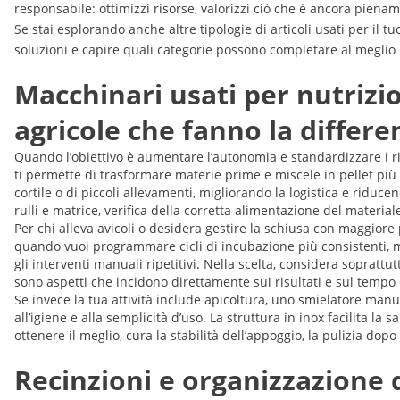
responsabile: ottimizzi risorse, valorizzi ciò che è ancora pienam
Se stai esplorando anche altre tipologie di articoli usati per il 
soluzioni e capire quali categorie possono completare al meglio 
Macchinari usati per nutrizi
agricole che fanno la differe
Quando l’obiettivo è aumentare l’autonomia e standardizzare i ris
ti permette di trasformare materie prime e miscele in pellet più u
cortile o di piccoli allevamenti, migliorando la logistica e riduce
rulli e matrice, verifica della corretta alimentazione del material
Per chi alleva avicoli o desidera gestire la schiusa con maggiore
quando vuoi programmare cicli di incubazione più consistenti, m
gli interventi manuali ripetitivi. Nella scelta, considera soprattutt
sono aspetti che incidono direttamente sui risultati e sul temp
Se invece la tua attività include apicoltura, uno smielatore manua
all’igiene e alla semplicità d’uso. La struttura in inox facilita l
ottenere il meglio, cura la stabilità dell’appoggio, la pulizia dop
Recinzioni e organizzazione 